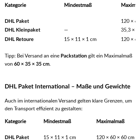
Kategorie
Mindestmaß
Maxima
120 × 60
DHL Paket
—
35,3 × 2
DHL Kleinpaket
15 × 11 × 1 cm
120 × 60
DHL Retoure
Tipp: Bei Versand an eine
gilt ein Maximalmaß
Packstation
von
.
60 × 35 × 35 cm
DHL Paket International – Maße und Gewichte
Auch im internationalen Versand gelten klare Grenzen, um
den Transport effizient zu gestalten:
Kategorie
Mindestmaß
Maximalmaß
15 × 11 × 1 cm
120 × 60 × 60 cm
DHL Paket